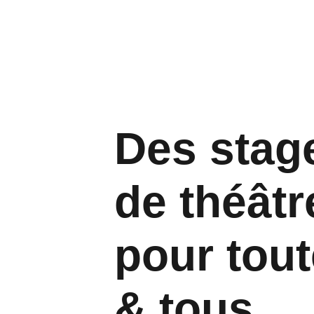
Des stag
de théâtr
pour tout
& tous