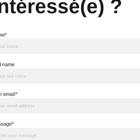
Intéressé(e) ?
me*
t name
r email*
sage*