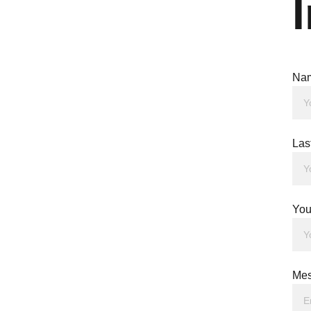
Na
Las
You
Mes