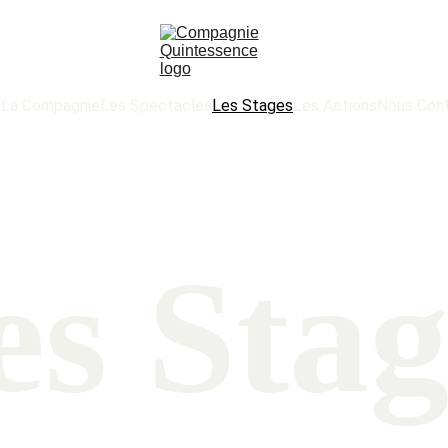
e
La Compagnie
Les Spectacles
Les Stages
Les Actions
Nous Con
es Stag